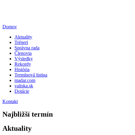
Domov
Aktuality
Tréneri
Správna rada
Členovia
Výsledky
Rekordy
História
Termínová listina
madar.com
valiska.sk
Dotácie
Kontakt
Najbližší termín
Aktuality