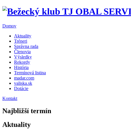
Domov
Aktuality
Tréneri
Správna rada
Členovia
Výsledky
Rekordy
História
Termínová listina
madar.com
valiska.sk
Dotácie
Kontakt
Najbližší termín
Aktuality